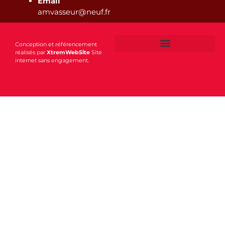
Email
amvasseur@neuf.fr
Conception et référencement
réalisés par
XtremWebSite
Site
internet sans engagement.