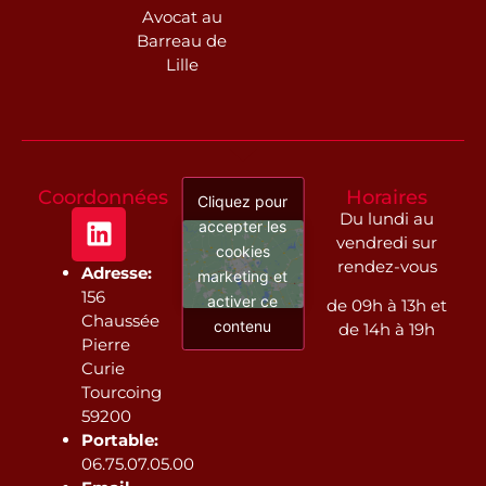
Avocat au
Barreau de
Lille
Coordonnées
Horaires
Cliquez pour
Du lundi au
accepter les
vendredi sur
cookies
rendez-vous
Adresse:
marketing et
156
activer ce
de 09h à 13h et
Chaussée
contenu
de 14h à 19h
Pierre
Curie
Tourcoing
59200
Portable:
06.75.07.05.00