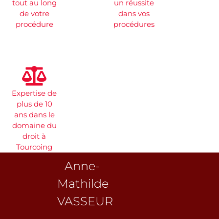
tout au long
un réussite
de votre
dans vos
procédure
procédures
Expertise de
plus de 10
ans dans le
domaine du
droit à
Tourcoing
Anne-
Mathilde
VASSEUR