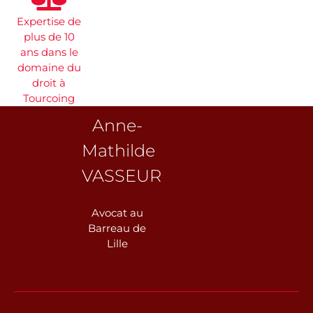
Expertise de
plus de 10
ans dans le
domaine du
droit à
Tourcoing
Anne-
Mathilde
VASSEUR
Avocat au
Barreau de
Lille