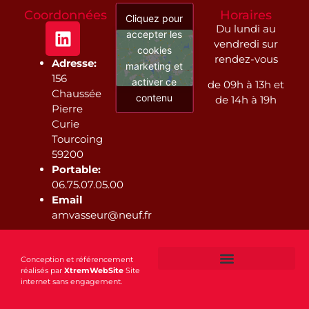
Coordonnées
Horaires
Cliquez pour
Du lundi au
accepter les
vendredi sur
cookies
rendez-vous
Adresse:
marketing et
156
activer ce
de 09h à 13h et
Chaussée
contenu
de 14h à 19h
Pierre
Curie
Tourcoing
59200
Portable:
06.75.07.05.00
Email
amvasseur@neuf.fr
Conception et référencement
réalisés par
XtremWebSite
Site
internet sans engagement.