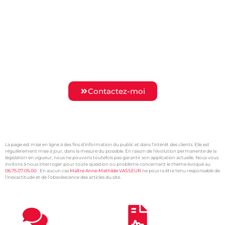
Mon Cabinet vous assiste durant
toutes les phases de vos
procédures.
Je me bats pour vous et vos droits.
Contactez-moi
La page est mise en ligne à des fins d’information du public et dans l’intérêt des clients. Elle est
régulièrement mise à jour, dans la mesure du possible. En raison de l’évolution permanente de la
législation en vigueur, nous ne pouvons toutefois pas garantir son application actuelle. Nous vous
invitons à nous interroger pour toute question ou problème concernant le thème évoqué au
06.75.07.05.00
. En aucun cas
Maître Anne-Mathilde VASSEUR
ne pourra être tenu responsable de
l’inexactitude et de l’obsolescence des articles du site.
xtremwebsite
Avocat Succession Tourcoing