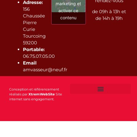
rendez-vous
Adresse:
marketing et
156
activer ce
de 09h à 13h et
Chaussée
contenu
de 14h à 19h
Pierre
Curie
Tourcoing
59200
Portable:
06.75.07.05.00
Email
amvasseur@neuf.fr
Conception et référencement
réalisés par
XtremWebSite
Site
internet sans engagement.