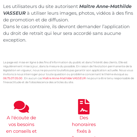
Les utilisateurs du site autorisent
Maître Anne-Mathilde
VASSEUR
à utiliser leurs images, photos, vidéos à des fins
de promotion et de diffusion.
Dans le cas contraire, ils devront demander l’application
du droit de retrait qui leur sera accordé sans aucune
exception.
La page est mise en ligne à des fins d’information du public et dans l’intérêt des clients. Elle est
régulièrement mise à jour, dans la mesure du possible. En raison de l’évolution permanente de la
législation en vigueur, nous ne pouvons toutefois pas garantir son application actuelle. Nous vous
invitons à nous interroger pour toute question ou problème concernant le thème évoqué au
06.75.07.05.00
. En aucun cas
Maître Anne-Mathilde VASSEUR
ne pourra être tenu responsable de
l’inexactitude et de l’obsolescence des articles du site.
xtremwebsite
Avocat Tourcoing
A l'écoute de
Des
vos besoins
honoraires
en conseils et
fixés à