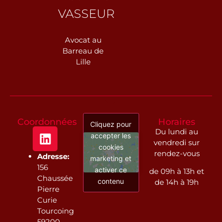
VASSEUR
Avocat au
Barreau de
Lille
Coordonnées
Horaires
Cliquez pour
Du lundi au
accepter les
vendredi sur
cookies
rendez-vous
Adresse:
marketing et
156
activer ce
de 09h à 13h et
Chaussée
contenu
de 14h à 19h
Pierre
Curie
Tourcoing
59200