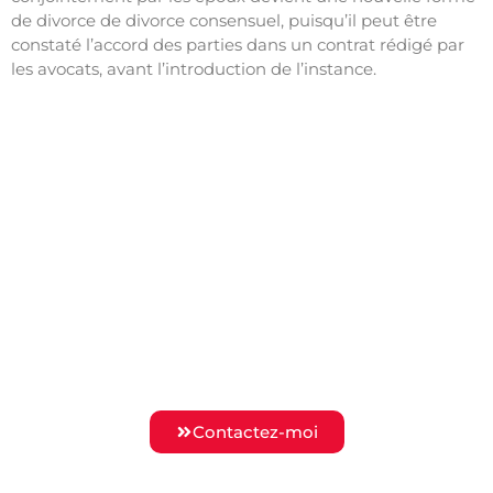
de divorce de divorce consensuel, puisqu’il peut être
constaté l’accord des parties dans un contrat rédigé par
les avocats, avant l’introduction de l’instance.
Notre Cabinet vous assiste
durant toutes les phases de vos
procédures.
Je me bats pour vous et vos droits.
Contactez-moi