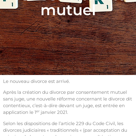
mutuel
Le nouveau divorce est arrivé.
Après la création du divorce par consentement mutuel
sans juge, une nouvelle réforme concernant le divorce dit
contentieux, c’est-à-dire devant un juge, est entrée en
er
application le 1
janvier 2021.
Selon les dispositions de l’article 229 du Code Civil, les
divorces judiciaires « traditionnels « (par acceptation du