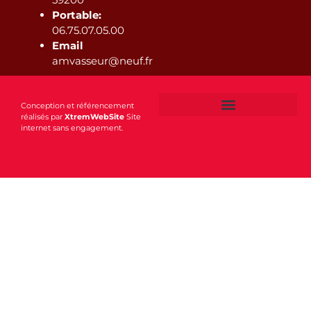
Portable:
06.75.07.05.00
Email
amvasseur@neuf.fr
Conception et référencement
réalisés par
XtremWebSite
Site
internet sans engagement.