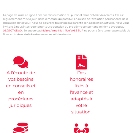
La page est mise en ligne à des fins d’information du public et dans l’intérêt des clients. Elle est
régulièrement mise à jour, dans la mesure du possible. En raison de l’évolution permanente de la
législation en vigueur, nous ne pouvons toutefois pas garantir son application actuelle. Nous vous
invitons à nous interroger pour toute question ou problème concernant le thème évoqué au
06.75.07.05.00
. En aucun cas
Maître Anne-Mathilde VASSEUR
ne pourra être tenu responsable de
l’inexactitude et de l’obsolescence des articles du site.
xtremwebsite
Divorce par consentement
mutuel marseille
A l'écoute de
Des
vos besoins
honoraires
en conseils et
fixés à
en
l'avance et
procédures
adaptés à
juridiques.
votre
situation.