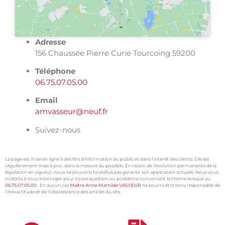
Adresse
156 Chaussée Pierre Curie Tourcoing 59200
Téléphone
06.75.07.05.00
Email
amvasseur@neuf.fr
Suivez-nous
La page est mise en ligne à des fins d’information du public et dans l’intérêt des clients. Elle est
régulièrement mise à jour, dans la mesure du possible. En raison de l’évolution permanente de la
législation en vigueur, nous ne pouvons toutefois pas garantir son application actuelle. Nous vous
invitons à nous interroger pour toute question ou problème concernant le thème évoqué au
06.75.07.05.00
. En aucun cas
Maître Anne-Mathilde VASSEUR
ne pourra être tenu responsable de
l’inexactitude et de l’obsolescence des articles du site.
xtremwebsite
Contact avocat Tourcoing