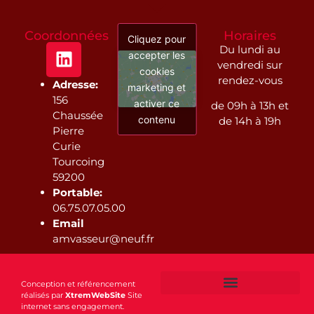
Coordonnées
Horaires
Cliquez pour
Du lundi au
accepter les
vendredi sur
cookies
rendez-vous
Adresse:
marketing et
156
activer ce
de 09h à 13h et
Chaussée
contenu
de 14h à 19h
Pierre
Curie
Tourcoing
59200
Portable:
06.75.07.05.00
Email
amvasseur@neuf.fr
Conception et référencement
réalisés par
XtremWebSite
Site
internet sans engagement.