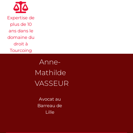
Expertise de
plus de 10
ans dans le
domaine du
droit à
Tourcoing
Anne-
Mathilde
VASSEUR
Avocat au
Barreau de
Lille