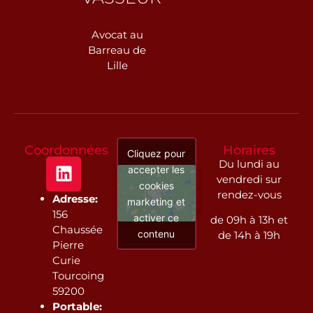
Avocat au
Barreau de
Lille
Coordonnées
Horaires
Cliquez pour
Du lundi au
accepter les
vendredi sur
cookies
rendez-vous
Adresse:
marketing et
156
activer ce
de 09h à 13h et
Chaussée
contenu
de 14h à 19h
Pierre
Curie
Tourcoing
59200
Portable: