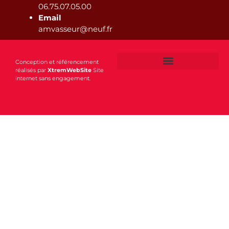
06.75.07.05.00
Email
amvasseur@neuf.fr
Conception et référencement
réalisés par
XtremWebSite
Site
internet sans engagement.