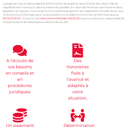
La page est mise en ligne à des fins d’information du public et dans l’intérêt des clients. Elle est
régulièrement mise à jour, dans la mesure du possible. En raison de l’évolution permanente de la
législation en vigueur, nous ne pouvons toutefois pas garantir son application actuelle. Nous vous
invitons à nous interroger pour toute question ou problème concernant le thème évoqué au
06.75.07.05.00
. En aucun cas
Maître Anne-Mathilde VASSEUR
ne pourra être tenu responsable de
l’inexactitude et de l’obsolescence des articles du site.
xtremwebsite
Honoraires avocat Tourcoing
A l'écoute de
Des
vos besoins
honoraires
en conseils et
fixés à
en
l'avance et
procédures
adaptés à
juridiques.
votre
situation.
Un paiement
Détermination