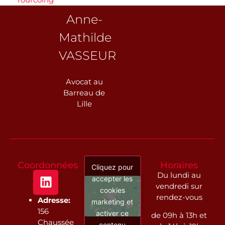
Anne-
Mathilde
VASSEUR
Avocat au
Barreau de
Lille
Coordonnées
Horaires
Cliquez pour
Du lundi au
accepter les
vendredi sur
cookies
rendez-vous
Adresse:
marketing et
156
activer ce
de 09h à 13h et
Chaussée
contenu